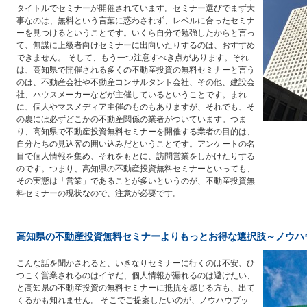
タイトルでセミナーが開催されています。セミナー選びでまず大
事なのは、無料という言葉に惑わされず、レベルに合ったセミナ
ーを見つけるということです。いくら自分で勉強したからと言っ
て、無謀に上級者向けセミナーに出向いたりするのは、おすすめ
できません。 そして、もう一つ注意すべき点があります。それ
は、高知県で開催される多くの不動産投資の無料セミナーと言う
のは、不動産会社や不動産コンサルタント会社、その他、建設会
社、ハウスメーカーなどが主催しているということです。まれ
に、個人やマスメディア主催のものもありますが、それでも、そ
の裏には必ずどこかの不動産関係の業者がついています。つま
り、高知県で不動産投資無料セミナーを開催する業者の目的は、
自分たちの見込客の囲い込みだということです。アンケートの名
目で個人情報を集め、それをもとに、訪問営業をしかけたりする
のです。つまり、高知県の不動産投資無料セミナーといっても、
その実態は「営業」であることが多いというのが、不動産投資無
料セミナーの現状なので、注意が必要です。
高知県の不動産投資無料セミナーよりもっとお得な選択肢～ノウハ
こんな話を聞かされると、いきなりセミナーに行くのは不安、ひ
つこく営業されるのはイヤだ、個人情報が漏れるのは避けたい、
と高知県の不動産投資の無料セミナーに抵抗を感じる方も、出て
くるかも知れません。 そこでご提案したいのが、ノウハウブッ