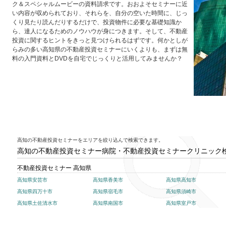
ク＆スペシャルムービーの資料請求です。おおよそセミナーに近
い内容が収められており、それらを、自分の空いた時間に、じっ
くり見たり読んだりするだけで、投資物件に必要な基礎知識か
ら、達人になるためのノウハウが身につきます。そして、不動産
投資に関するヒントをきっと見つけられるはずです。何かとしが
らみの多い高知県の不動産投資セミナーにいくよりも、まずは無
料の入門資料とDVDを自宅でじっくりと活用してみませんか？
高知の不動産投資セミナーをエリアを絞り込んで検索できます。
高知の不動産投資セミナー病院・不動産投資セミナークリニック
不動産投資セミナー 高知県
高知県安芸市
高知県香美市
高知県高知市
高知県四万十市
高知県宿毛市
高知県須崎市
高知県土佐清水市
高知県南国市
高知県室戸市