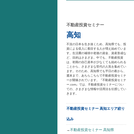
不動産投資セミナー
高知
不況の日本を生き抜くため、高知県でも、投
資による収入に着目する人が増え始めていま
す。生活費の補填や老後の資金、資産形成な
ど、目的はさまざま。中でも、不動産投資
は、初期の自己資本が少なくても始められる
ことから、さまざまな世代の人気を集めてい
ます。そのため、高知県でも平日の夜から、
週末まで、あちらこちらで不動産投資セミナ
ーが開催されています。『不動産投資セミナ
ー.com』では、不動産投資セミナーについ
ての、さまざまな情報や活用法を伝授してい
きます。
不動産投資セミナー 高知エリア絞り
込み
→
不動産投資セミナー 高知県