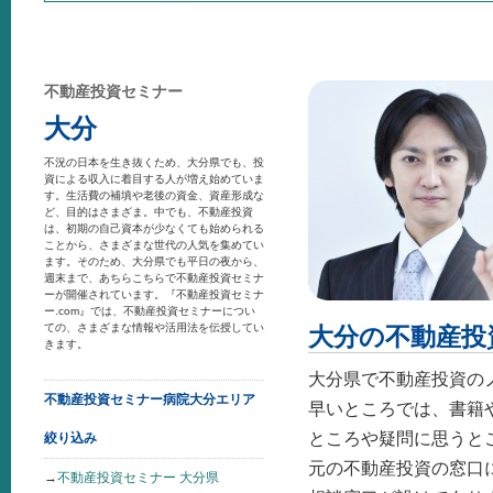
不動産投資セミナー
大分
不況の日本を生き抜くため、大分県でも、投
資による収入に着目する人が増え始めていま
す。生活費の補填や老後の資金、資産形成な
ど、目的はさまざま。中でも、不動産投資
は、初期の自己資本が少なくても始められる
ことから、さまざまな世代の人気を集めてい
ます。そのため、大分県でも平日の夜から、
週末まで、あちらこちらで不動産投資セミナ
ーが開催されています。『不動産投資セミナ
ー.com』では、不動産投資セミナーについ
ての、さまざまな情報や活用法を伝授してい
大分の不動産投
きます。
大分県で不動産投資の
不動産投資セミナー病院大分エリア
早いところでは、書籍
ところや疑問に思うと
絞り込み
元の不動産投資の窓口
→
不動産投資セミナー 大分県