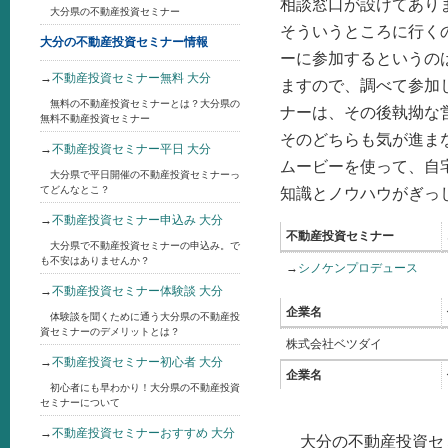
相談窓口が設けてあり
大分県の不動産投資セミナー
そういうところに行く
大分の不動産投資セミナー情報
ーに参加するというの
→
不動産投資セミナー無料 大分
ますので、調べて参加
無料の不動産投資セミナーとは？大分県の
ナーは、その後執拗な
無料不動産投資セミナー
そのどちらも気が進ま
→
不動産投資セミナー平日 大分
ムービーを使って、自
大分県で平日開催の不動産投資セミナーっ
てどんなとこ？
知識とノウハウがぎっ
→
不動産投資セミナー申込み 大分
不動産投資セミナー
大分県で不動産投資セミナーの申込み。で
も不安はありませんか？
→
シノケンプロデュース
→
不動産投資セミナー体験談 大分
企業名
体験談を聞くために通う大分県の不動産投
資セミナーのデメリットとは？
株式会社ベツダイ
→
不動産投資セミナー初心者 大分
企業名
初心者にも早わかり！大分県の不動産投資
セミナーについて
→
不動産投資セミナーおすすめ 大分
大分の不動産投資セ