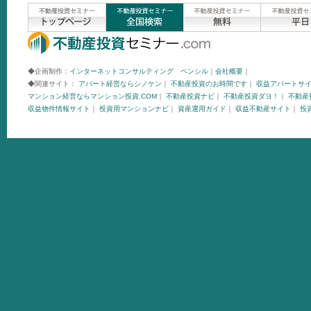
◆企画制作：
インターネットコンサルティング ペンシル
｜
会社概要
｜
◆関連サイト：
アパート経営ならシノケン
｜
不動産投資のお時間です
｜
収益アパートサ
マンション経営ならマンション投資.COM
｜
不動産投資ナビ
｜
不動産投資ダヨ！
｜
不動産投
収益物件情報サイト
｜
投資用マンションナビ
｜
資産運用ガイド
｜
収益不動産サイト
｜
投