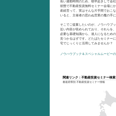
長い通勤時間のため、朝早起きして会社
状態で不動産投資無料セミナー会場にか
産経営って、実はそんな片手間でおこな
いると、主催者の思わぬ営業の魔の手に
そこでご提案したいのが、ノウハウブッ
近い内容が収められており、それらを、
必要な基礎知識から、達人になるための
見つかるはずです。どたばたセミナーに
宅でじっくりと活用してみませんか？
ノウハウブック＆スペシャルムービーの
関連リンク：不動産投資セミナー検索
都道府県別 不動産投資セミナー情報