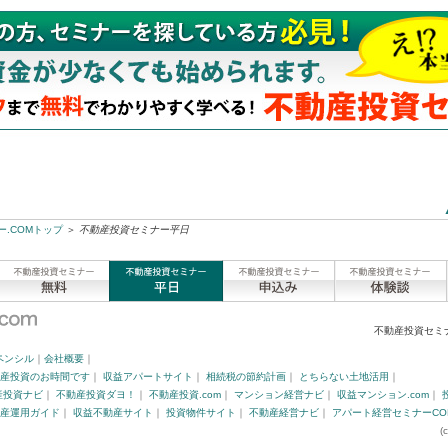
.COMトップ
＞
不動産投資セミナー平日
不動産投資セミ
ペンシル
｜
会社概要
｜
産投資のお時間です
｜
収益アパートサイト
｜
相続税の節約計画
｜
とちらない土地活用
｜
産投資ナビ
｜
不動産投資ダヨ！
｜
不動産投資.com
｜
マンション経営ナビ
｜
収益マンション.com
｜
産運用ガイド
｜
収益不動産サイト
｜
投資物件サイト
｜
不動産経営ナビ
｜
アパート経営セミナーCO
(