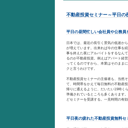
不動産投資セミナー～平日の
平日の昼間忙しい会社員や公務員
日本では、最近の長引く景気の低迷から
が増えています。出来れば今の仕事を続
事を終えた夜にアルバイトをするなんて
るのが不動産投資。例えばアパート経営
ってくるのですから、本業はそのままに
クと言うわけです。
不動産投資セミナーの主催者も、当然そ
て、時間帯をかえて毎日無料の不動産投
帰りに通えるように、だいたい19時く
準備されているところも多くあります。
どセミナーを受講する。一見時間の有効
平日夜の疲れた不動産投資無料セ