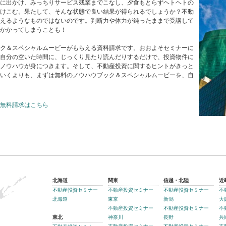
に出かけ、みっちりサービス残業までこなし、夕食もとらずヘトヘトの
けこむ。果たして、そんな状態で良い結果が得られるでしょうか？不動
えるようなものではないのです。判断力や体力が鈍ったままで受講して
かかってしまうことも！
ク＆スペシャルムービーがもらえる資料請求です。おおよそセミナーに
自分の空いた時間に、じっくり見たり読んだりするだけで、投資物件に
ノウハウが身につきます。そして、不動産投資に関するヒントがきっと
いくよりも、まずは無料のノウハウブック＆スペシャルムービーを、自
無料請求はこちら
北海道
関東
信越・北陸
近
不動産投資セミナー
不動産投資セミナー
不動産投資セミナー
不
北海道
東京
新潟
大
不動産投資セミナー
不動産投資セミナー
不
東北
神奈川
長野
兵