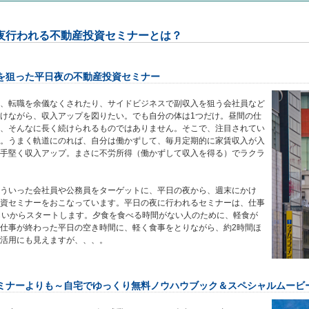
夜行われる不動産投資セミナーとは？
を狙った平日夜の不動産投資セミナー
、転職を余儀なくされたり、サイドビジネスで副収入を狙う会社員など
けながら、収入アップを図りたい。でも自分の体は1つだけ。昼間の仕
、そんなに長く続けられるものではありません。そこで、注目されてい
。うまく軌道にのれば、自分は働かずして、毎月定期的に家賃収入が入
手堅く収入アップ。まさに不労所得（働かずして収入を得る）でラクラ
ういった会社員や公務員をターゲットに、平日の夜から、週末にかけ
資セミナーをおこなっています。平日の夜に行われるセミナーは、仕事
らいからスタートします。夕食を食べる時間がない人のために、軽食が
仕事が終わった平日の空き時間に、軽く食事をとりながら、約2時間ほ
活用にも見えますが、、、。
ミナーよりも～自宅でゆっくり無料ノウハウブック＆スペシャルムービ