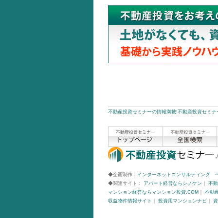
不動産投資セミナーの情報満載!不動産投資セミナー
◆企画制作：
インターネットコンサルティング 
◆関連サイト：
アパート経営ならシノケン
｜
不動
マンション経営ならマンション投資.COM
｜
不動
収益物件情報サイト
｜
投資用マンションナビ
｜
資