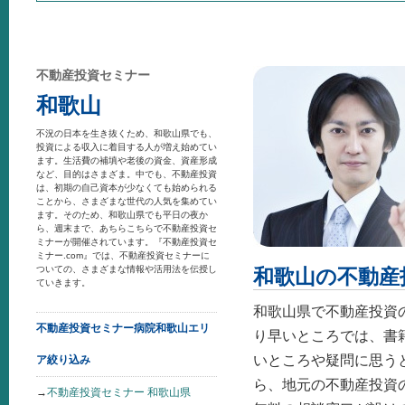
不動産投資セミナー
和歌山
不況の日本を生き抜くため、和歌山県でも、
投資による収入に着目する人が増え始めてい
ます。生活費の補填や老後の資金、資産形成
など、目的はさまざま。中でも、不動産投資
は、初期の自己資本が少なくても始められる
ことから、さまざまな世代の人気を集めてい
ます。そのため、和歌山県でも平日の夜か
ら、週末まで、あちらこちらで不動産投資セ
ミナーが開催されています。『不動産投資セ
ミナー.com』では、不動産投資セミナーに
ついての、さまざまな情報や活用法を伝授し
和歌山の不動産
ていきます。
和歌山県で不動産投資
不動産投資セミナー病院和歌山エリ
り早いところでは、書
いところや疑問に思う
ア絞り込み
ら、地元の不動産投資
→
不動産投資セミナー 和歌山県