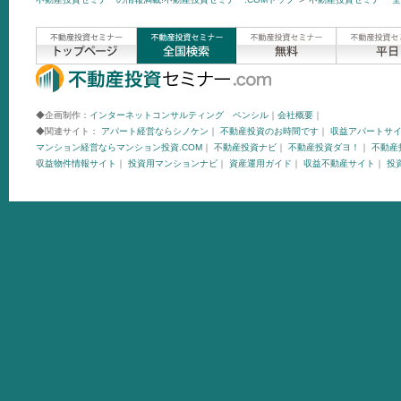
◆企画制作：
インターネットコンサルティング ペンシル
｜
会社概要
｜
◆関連サイト：
アパート経営ならシノケン
｜
不動産投資のお時間です
｜
収益アパートサ
マンション経営ならマンション投資.COM
｜
不動産投資ナビ
｜
不動産投資ダヨ！
｜
不動産投
収益物件情報サイト
｜
投資用マンションナビ
｜
資産運用ガイド
｜
収益不動産サイト
｜
投