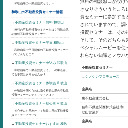
無料の相談窓口が設け
和歌山県の不動産投資セミナー
きなりそういうところ
和歌山の不動産投資セミナー情報
資セミナーに参加する
→
不動産投資セミナー無料 和歌山
されていますので、調
無料の不動産投資セミナーとは？和歌山県
投資セミナーは、その
の無料不動産投資セミナー
そして、そのどちらも
→
不動産投資セミナー平日 和歌山
ペシャルムービーを使
和歌山県で平日開催の不動産投資セミナー
ってどんなとこ？
わらない知識とノウハ
→
不動産投資セミナー申込み 和歌山
不動産投資セミナー
和歌山県で不動産投資セミナーの申込み。
でも不安はありませんか？
→
シノケンプロデュース
→
不動産投資セミナー体験談 和歌山
企業名
体験談を聞くために通う和歌山県の不動産
投資セミナーのデメリットとは？
東不動産株式会社
→
不動産投資セミナー初心者 和歌山
積和不動産関西株式会社 和
初心者にも早わかり！和歌山県の不動産投
歌山営業所
資セミナーについて
企業名
→
不動産投資セミナーおすすめ 和歌