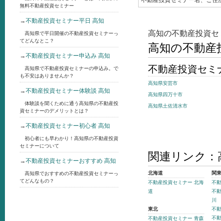
不動産投資セミナー名、ご住
無料不動産投資セミナー
→
不動産投資セミナー平日 高知
高知の不動産投資セ
高知県で平日開催の不動産投資セミナーっ
てどんなとこ？
高知の不動産
→
不動産投資セミナー申込み 高知
不動産投資セミ
高知県で不動産投資セミナーの申込み。で
も不安はありませんか？
高知県安芸市
→
不動産投資セミナー体験談 高知
高知県四万十市
体験談を聞くために通う高知県の不動産投
高知県土佐清水市
資セミナーのデメリットとは？
→
不動産投資セミナー初心者 高知
初心者にも早わかり！高知県の不動産投資
セミナーについて
関連リンク：
→
不動産投資セミナーおすすめ 高知
北海道
関
高知県でおすすめの不動産投資セミナーっ
てどんなもの？
不動産投資セミナー 北海
不動
道
不動
川
東北
不動
不動
不動産投資セミナー 青森