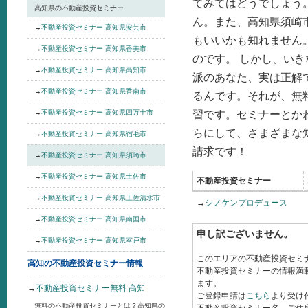
てみてはどうでしょう
高知県の不動産投資セミナー
ん。また、高知県須崎
→
不動産投資セミナー 高知県安芸市
もいいかも知れません
→
不動産投資セミナー 高知県香美市
のです。 しかし、い
→
不動産投資セミナー 高知県高知市
派のあなた、実は正解
→
不動産投資セミナー 高知県香南市
るんです。それが、無
習です。セミナーとか
→
不動産投資セミナー 高知県四万十市
らにして、さまざまな
→
不動産投資セミナー 高知県宿毛市
請求です！
→
不動産投資セミナー 高知県須崎市
→
不動産投資セミナー 高知県土佐市
不動産投資セミナー
→
不動産投資セミナー 高知県土佐清水市
→
シノケンプロデュース
→
不動産投資セミナー 高知県南国市
申し訳ございません。
→
不動産投資セミナー 高知県室戸市
このエリアの不動産投資セミ
高知の不動産投資セミナー情報
不動産投資セミナーの情報満載
ます。
→
不動産投資セミナー無料 高知
ご登録申請は
こちら
より受け
無料の不動産投資セミナーとは？高知県の