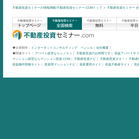
不動産投資セミナーの情報満載!不動産投資セミナー.COMトップ
＞
不動産投資セミナー 
◆企画制作：
インターネットコンサルティング ペンシル
｜
会社概要
｜
◆関連サイト：
アパート経営ならシノケン
｜
不動産投資のお時間です
｜
収益アパートサ
マンション経営ならマンション投資.COM
｜
不動産投資ナビ
｜
不動産投資ダヨ！
｜
不動産投
収益物件情報サイト
｜
投資用マンションナビ
｜
資産運用ガイド
｜
収益不動産サイト
｜
投