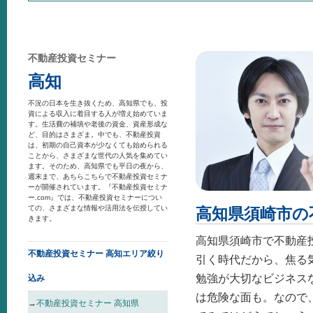
不動産投資セミナー
高知
不況の日本を生き抜くため、高知県でも、投
資による収入に着目する人が増え始めていま
す。生活費の補填や老後の資金、資産形成な
ど、目的はさまざま。中でも、不動産投資
は、初期の自己資本が少なくても始められる
ことから、さまざまな世代の人気を集めてい
ます。そのため、高知県でも平日の夜から、
週末まで、あちらこちらで不動産投資セミナ
ーが開催されています。『不動産投資セミナ
ー.com』では、不動産投資セミナーについ
ての、さまざまな情報や活用法を伝授してい
高知県須崎市の
きます。
高知県須崎市で不動産
不動産投資セミナー 高知エリア絞り
引く時代だから、焦る
勉強が大切なビジネス
込み
は危険な面も。なので
→
不動産投資セミナー 高知県