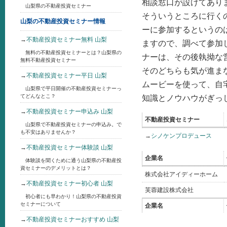
相談窓口が設けてあり
山梨県の不動産投資セミナー
そういうところに行く
山梨の不動産投資セミナー情報
ーに参加するというの
→
不動産投資セミナー無料 山梨
ますので、調べて参加
無料の不動産投資セミナーとは？山梨県の
ナーは、その後執拗な
無料不動産投資セミナー
そのどちらも気が進ま
→
不動産投資セミナー平日 山梨
ムービーを使って、自
山梨県で平日開催の不動産投資セミナーっ
てどんなとこ？
知識とノウハウがぎっ
→
不動産投資セミナー申込み 山梨
不動産投資セミナー
山梨県で不動産投資セミナーの申込み。で
も不安はありませんか？
→
シノケンプロデュース
→
不動産投資セミナー体験談 山梨
企業名
体験談を聞くために通う山梨県の不動産投
資セミナーのデメリットとは？
株式会社アイディーホーム
→
不動産投資セミナー初心者 山梨
芙蓉建設株式会社
初心者にも早わかり！山梨県の不動産投資
セミナーについて
企業名
→
不動産投資セミナーおすすめ 山梨