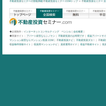
不動産投資セミナーの情報満載!不動産投資セミナー.COMトップ
＞
不動産投資セミナー 
◆企画制作：
インターネットコンサルティング ペンシル
｜
会社概要
｜
◆関連サイト：
アパート経営ならシノケン
｜
不動産投資のお時間です
｜
収益アパートサ
マンション経営ならマンション投資.COM
｜
不動産投資ナビ
｜
不動産投資ダヨ！
｜
不動産投
収益物件情報サイト
｜
投資用マンションナビ
｜
資産運用ガイド
｜
収益不動産サイト
｜
投