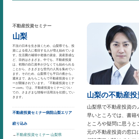
不動産投資セミナー
山梨
不況の日本を生き抜くため、山梨県でも、投
資による収入に着目する人が増え始めていま
す。生活費の補填や老後の資金、資産形成な
ど、目的はさまざま。中でも、不動産投資
は、初期の自己資本が少なくても始められる
ことから、さまざまな世代の人気を集めてい
ます。そのため、山梨県でも平日の夜から、
週末まで、あちらこちらで不動産投資セミナ
ーが開催されています。『不動産投資セミナ
ー.com』では、不動産投資セミナーについ
ての、さまざまな情報や活用法を伝授してい
山梨の不動産投
きます。
山梨県で不動産投資の
不動産投資セミナー病院山梨エリア
早いところでは、書籍
ところや疑問に思うと
絞り込み
元の不動産投資の窓口
→
不動産投資セミナー 山梨県