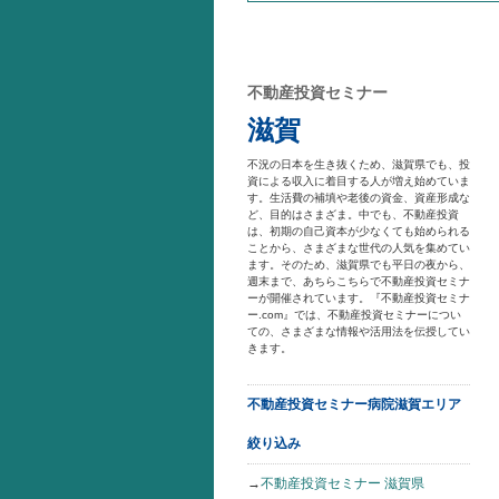
不動産投資セミナー
滋賀
不況の日本を生き抜くため、滋賀県でも、投
資による収入に着目する人が増え始めていま
す。生活費の補填や老後の資金、資産形成な
ど、目的はさまざま。中でも、不動産投資
は、初期の自己資本が少なくても始められる
ことから、さまざまな世代の人気を集めてい
ます。そのため、滋賀県でも平日の夜から、
週末まで、あちらこちらで不動産投資セミナ
ーが開催されています。『不動産投資セミナ
ー.com』では、不動産投資セミナーについ
ての、さまざまな情報や活用法を伝授してい
きます。
不動産投資セミナー病院滋賀エリア
絞り込み
→
不動産投資セミナー 滋賀県