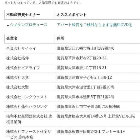
ぎっしりつまっている、と滋賀県でも好評のようです。
不動産投資セミナー
オススメポイント
→
シノケンプロデュース
アパート経営をご検討ならまずは無料DVDを
企業名
住所
合資会社サイセイ
滋賀県近江八幡市堀上町189番地6
株式会社拓伸
滋賀県草津市野村2丁目20-32
株式会社ピアライフ
滋賀県大津市衣川1丁目18-31
株式会社大覚
滋賀県大津市皇子が丘2丁目9-12
株式会社大聖
滋賀県大津市滋賀里1丁目2番20号
株式会社コンクウェスト
滋賀県大津市本堅田5丁目21番4号
株式会社蒲生ハウジング
滋賀県東近江市市子川原町716番地66
積和不動産関西株式会社 彦
滋賀県彦根市大東町14番15号 上野第Vビル1階
根営業所
株式会社ファースト住宅サ
滋賀県彦根市平田町243-1 プレミール1F
ービス 彦根本店