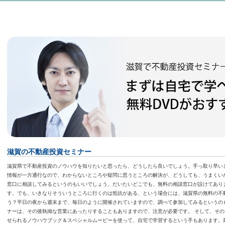
滋賀の不動産投資セミナー
滋賀県で不動産投資のノウハウを知りたいと思ったら、どうしたら良いでしょう。手っ取り早い
情報が一方通行なので、わからないところや疑問に思うところの解決が、どうしても、うまくい
窓口に相談してみるというのもいいでしょう。だいたいどこでも、無料の相談窓口が設けてあり
す。でも、いきなりそういうところに行くのは抵抗がある、という場合には、滋賀県の無料の不
う？平日の夜から週末まで、毎日のように開催されていますので、調べて参加してみるというの
ナーは、その後執拗な営業にあったりすることもありますので、注意が必要です。 そして、そ
せられるノウハウブック＆スペシャルムービーを使って、自宅で学習するという手もあります。