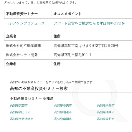
ぎっしりつまっている、と高知県でも好評のようです。
不動産投資セミナー
オススメポイント
→
シノケンプロデュース
アパート経営をご検討ならまずは無料DVDを
企業名
住所
株式会社司不動産商事
高知県高知市南はりまや町2丁目1番26号
株式会社シティ開発
高知県宿毛市宿毛911-1
企業名
住所
高知の不動産投資セミナーをエリアを絞り込んで検索できます。
高知の不動産投資セミナー検索
不動産投資セミナー 高知県
高知県安芸市
高知県香美市
高知県高知市
高知県四万十市
高知県宿毛市
高知県須崎市
高知県土佐清水市
高知県南国市
高知県室戸市