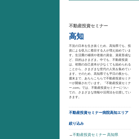
不動産投資セミナー
高知
不況の日本を生き抜くため、高知県でも、投
資による収入に着目する人が増え始めていま
す。生活費の補填や老後の資金、資産形成な
ど、目的はさまざま。中でも、不動産投資
は、初期の自己資本が少なくても始められる
ことから、さまざまな世代の人気を集めてい
ます。そのため、高知県でも平日の夜から、
週末まで、あちらこちらで不動産投資セミナ
ーが開催されています。『不動産投資セミナ
ー.com』では、不動産投資セミナーについ
ての、さまざまな情報や活用法を伝授してい
きます。
不動産投資セミナー病院高知エリア
絞り込み
→
不動産投資セミナー 高知県