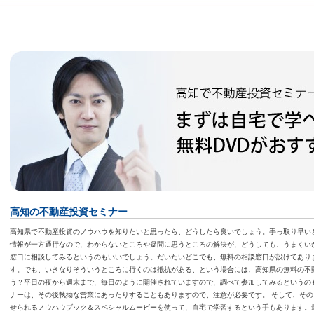
高知の不動産投資セミナー
高知県で不動産投資のノウハウを知りたいと思ったら、どうしたら良いでしょう。手っ取り早い
情報が一方通行なので、わからないところや疑問に思うところの解決が、どうしても、うまくい
窓口に相談してみるというのもいいでしょう。だいたいどこでも、無料の相談窓口が設けてあり
す。でも、いきなりそういうところに行くのは抵抗がある、という場合には、高知県の無料の不
う？平日の夜から週末まで、毎日のように開催されていますので、調べて参加してみるというの
ナーは、その後執拗な営業にあったりすることもありますので、注意が必要です。 そして、そ
せられるノウハウブック＆スペシャルムービーを使って、自宅で学習するという手もあります。