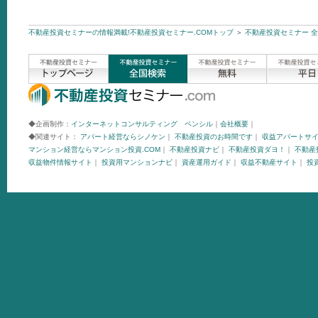
不動産投資セミナーの情報満載!不動産投資セミナー.COMトップ
＞
不動産投資セミナー 
◆企画制作：
インターネットコンサルティング ペンシル
｜
会社概要
｜
◆関連サイト：
アパート経営ならシノケン
｜
不動産投資のお時間です
｜
収益アパートサ
マンション経営ならマンション投資.COM
｜
不動産投資ナビ
｜
不動産投資ダヨ！
｜
不動産投
収益物件情報サイト
｜
投資用マンションナビ
｜
資産運用ガイド
｜
収益不動産サイト
｜
投