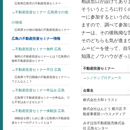
相談窓口が設けてあり
広島県広島市の不動産投資セミナー
そういうところに行く
→
不動産投資セミナー 広島県その他
ーに参加するというの
の地域
ますので、調べて参加
広島県その他の地域の不動産投資セミナー
ナーは、その後執拗な
広島の不動産投資セミナー情報
そのどちらも気が進ま
ムービーを使って、自
→
不動産投資セミナー無料 広島
知識とノウハウがぎっ
無料の不動産投資セミナーとは？広島県の
無料不動産投資セミナー
不動産投資セミナー
→
不動産投資セミナー平日 広島
広島県で平日開催の不動産投資セミナーっ
→
シノケンプロデュース
てどんなとこ？
→
不動産投資セミナー申込み 広島
企業名
広島県で不動産投資セミナーの申込み。で
株式会社大和トラスト
も不安はありませんか？
株式会社はんどう 横川店 不
→
不動産投資セミナー体験談 広島
動産事業部 ハウスメディア
体験談を聞くために通う広島県の不動産投
資セミナーのデメリットとは？
みずほ信不動産販売株式会
社 広島センター