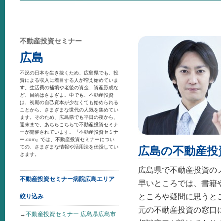
不動産投資セミナー
広島
不況の日本を生き抜くため、広島県でも、投
資による収入に着目する人が増え始めていま
す。生活費の補填や老後の資金、資産形成な
ど、目的はさまざま。中でも、不動産投資
は、初期の自己資本が少なくても始められる
ことから、さまざまな世代の人気を集めてい
ます。そのため、広島県でも平日の夜から、
週末まで、あちらこちらで不動産投資セミナ
ーが開催されています。『不動産投資セミナ
ー.com』では、不動産投資セミナーについ
ての、さまざまな情報や活用法を伝授してい
広島の不動産投
きます。
広島県で不動産投資の
不動産投資セミナー病院広島エリア
早いところでは、書籍
ところや疑問に思うと
絞り込み
元の不動産投資の窓口
→
不動産投資セミナー 広島県広島市