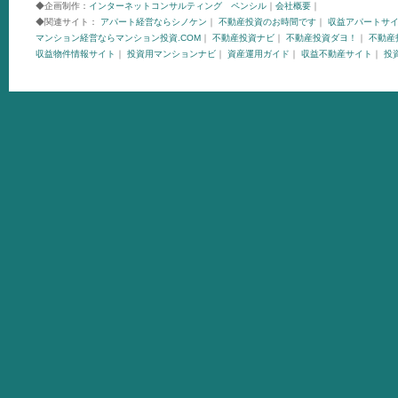
◆企画制作：
インターネットコンサルティング ペンシル
｜
会社概要
｜
◆関連サイト：
アパート経営ならシノケン
｜
不動産投資のお時間です
｜
収益アパートサ
マンション経営ならマンション投資.COM
｜
不動産投資ナビ
｜
不動産投資ダヨ！
｜
不動産投
収益物件情報サイト
｜
投資用マンションナビ
｜
資産運用ガイド
｜
収益不動産サイト
｜
投