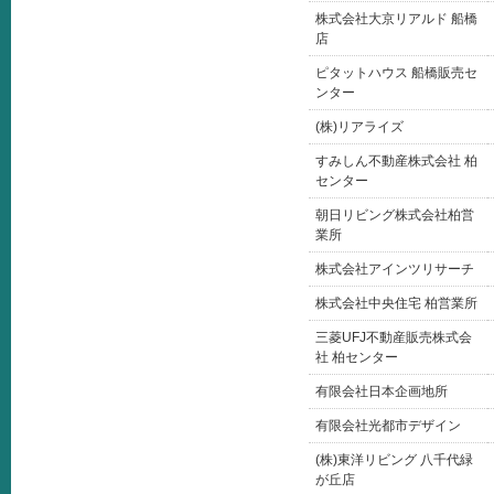
株式会社大京リアルド 船橋
店
ピタットハウス 船橋販売セ
ンター
(株)リアライズ
すみしん不動産株式会社 柏
センター
朝日リビング株式会社柏営
業所
株式会社アインツリサーチ
株式会社中央住宅 柏営業所
三菱UFJ不動産販売株式会
社 柏センター
有限会社日本企画地所
有限会社光都市デザイン
(株)東洋リビング 八千代緑
が丘店