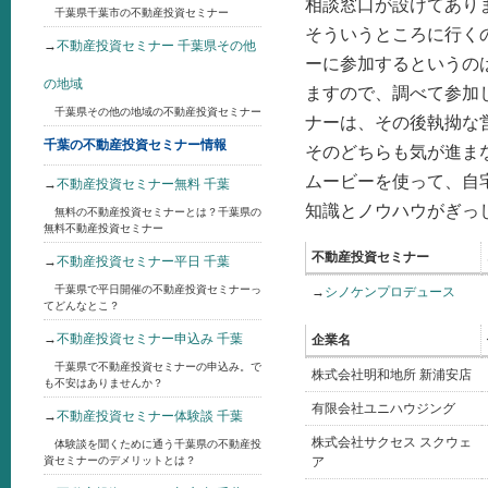
相談窓口が設けてあり
千葉県千葉市の不動産投資セミナー
そういうところに行く
→
不動産投資セミナー 千葉県その他
ーに参加するというの
の地域
ますので、調べて参加
千葉県その他の地域の不動産投資セミナー
ナーは、その後執拗な
千葉の不動産投資セミナー情報
そのどちらも気が進ま
ムービーを使って、自
→
不動産投資セミナー無料 千葉
知識とノウハウがぎっ
無料の不動産投資セミナーとは？千葉県の
無料不動産投資セミナー
不動産投資セミナー
→
不動産投資セミナー平日 千葉
千葉県で平日開催の不動産投資セミナーっ
→
シノケンプロデュース
てどんなとこ？
→
不動産投資セミナー申込み 千葉
企業名
千葉県で不動産投資セミナーの申込み。で
株式会社明和地所 新浦安店
も不安はありませんか？
有限会社ユニハウジング
→
不動産投資セミナー体験談 千葉
株式会社サクセス スクウェ
体験談を聞くために通う千葉県の不動産投
資セミナーのデメリットとは？
ア