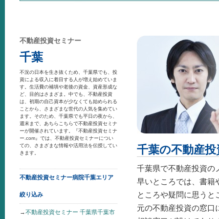
不動産投資セミナー
千葉
不況の日本を生き抜くため、千葉県でも、投
資による収入に着目する人が増え始めていま
す。生活費の補填や老後の資金、資産形成な
ど、目的はさまざま。中でも、不動産投資
は、初期の自己資本が少なくても始められる
ことから、さまざまな世代の人気を集めてい
ます。そのため、千葉県でも平日の夜から、
週末まで、あちらこちらで不動産投資セミナ
ーが開催されています。『不動産投資セミナ
ー.com』では、不動産投資セミナーについ
ての、さまざまな情報や活用法を伝授してい
千葉の不動産投
きます。
千葉県で不動産投資の
不動産投資セミナー病院千葉エリア
早いところでは、書籍
ところや疑問に思うと
絞り込み
元の不動産投資の窓口
→
不動産投資セミナー 千葉県千葉市