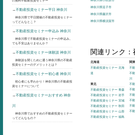
神奈川県小田原市
の無料不動産投資セミナー
神奈川県逗子市
→
不動産投資セミナー平日 神奈川
神奈川県藤沢市
神奈川県で平日開催の不動産投資セミナー
神奈川県横須賀市
ってどんなとこ？
→
不動産投資セミナー申込み 神奈川
神奈川県で不動産投資セミナーの申込み。
でも不安はありませんか？
関連リンク：
→
不動産投資セミナー体験談 神奈川
体験談を聞くために通う神奈川県の不動産
北海道
関
投資セミナーのデメリットとは？
不動産投資セミナー 北海
不動
道
不動
→
不動産投資セミナー初心者 神奈川
川
初心者にも早わかり！神奈川県の不動産投
東北
不動
資セミナーについて
不動
不動産投資セミナー 青森
→
不動産投資セミナーおすすめ 神奈
不動
不動産投資セミナー 岩手
不動
不動産投資セミナー 宮城
川
不動
不動産投資セミナー 秋田
不動
不動産投資セミナー 山形
神奈川県でおすすめの不動産投資セミナー
不動産投資セミナー 福島
ってどんなもの？