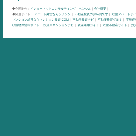
◆企画制作：
インターネットコンサルティング ペンシル
｜
会社概要
｜
◆関連サイト：
アパート経営ならシノケン
｜
不動産投資のお時間です
｜
収益アパートサ
マンション経営ならマンション投資.COM
｜
不動産投資ナビ
｜
不動産投資ダヨ！
｜
不動産投
収益物件情報サイト
｜
投資用マンションナビ
｜
資産運用ガイド
｜
収益不動産サイト
｜
投